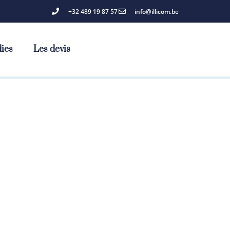
+32 489 19 87 57
info@illicom.be
dies
Les devis